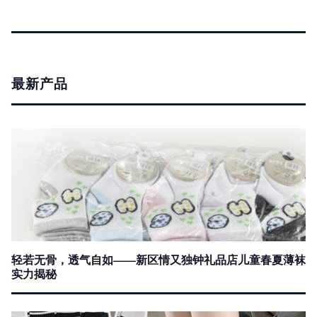
最新产品
轻若无骨，透气自如——新区情又独钟礼品店儿童春夏薄袜
实力揭秘