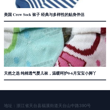
美国 Crew Sock 袜子 经典与多样性的贴身伴侣
天然之选 纯棉透气婴儿袜，温暖呵护0-6月宝宝小脚丫
地址：浙江省天台县福溪街道天台山中路390号