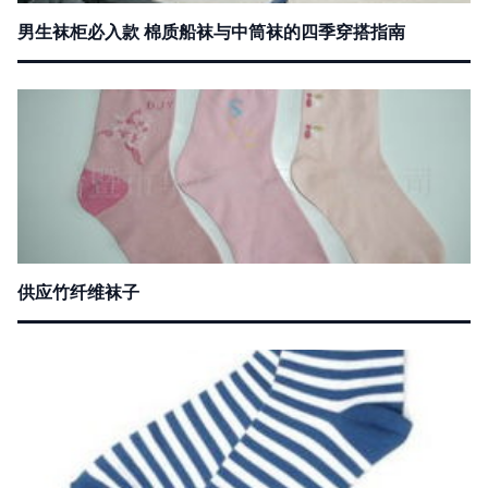
男生袜柜必入款 棉质船袜与中筒袜的四季穿搭指南
供应竹纤维袜子