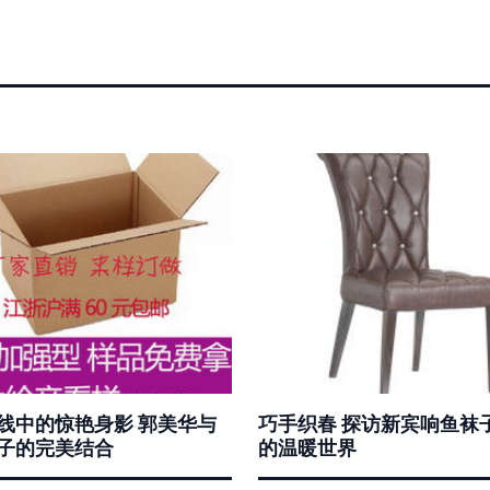
线中的惊艳身影 郭美华与
巧手织春 探访新宾响鱼袜
子的完美结合
的温暖世界